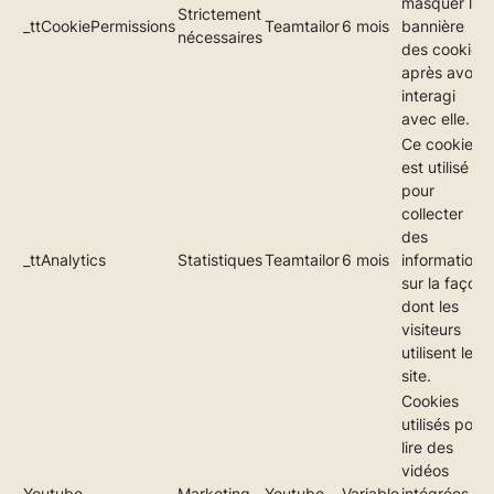
masquer la
Strictement
_ttCookiePermissions
Teamtailor
6 mois
bannière
nécessaires
des cookies
après avoir
interagi
avec elle.
Ce cookie
est utilisé
pour
collecter
des
_ttAnalytics
Statistiques
Teamtailor
6 mois
informations
sur la façon
dont les
visiteurs
utilisent le
site.
Cookies
utilisés pour
lire des
vidéos
Youtube
Marketing
Youtube
Variable
intégrées