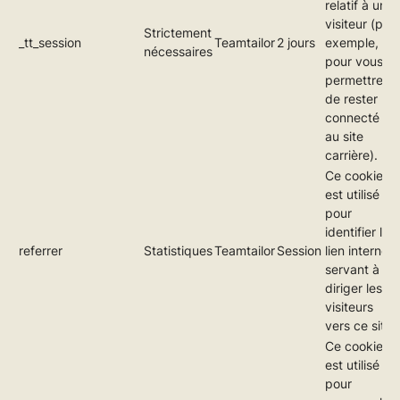
relatif à un
visiteur (par
Strictement
_tt_session
Teamtailor
2 jours
exemple,
nécessaires
pour vous
permettre
de rester
connecté
au site
carrière).
Ce cookie
est utilisé
pour
identifier le
referrer
Statistiques
Teamtailor
Session
lien internet
servant à
diriger les
visiteurs
vers ce site.
Ce cookie
est utilisé
pour