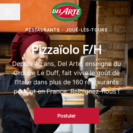
Partager la page
MENU CARRIÈRE
RESTAURANTS
·
JOUÉ-LÈS-TOURS
Pizzaïolo F/H
Depuis 40 ans, Del Arte, enseigne du
Groupe Le Duff, fait vivre le goût de
l’Italie dans plus de 160 restaurants
partout en France. Rejoignez-nous !
Postuler